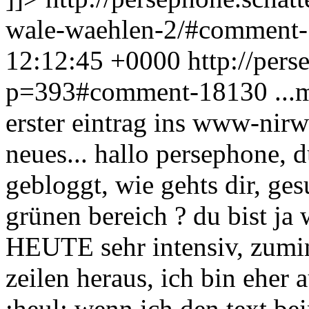
wale-waehlen-2/#comment
12:12:45 +0000
http://pers
p=393#comment-18130
...
erster eintrag ins www-nir
neues... hallo persephone, d
gebloggt, wie gehts dir, ges
grünen bereich ? du bist ja 
HEUTE sehr intensiv, zumin
zeilen heraus, ich bin eher
:heul: wenn ich den text beim